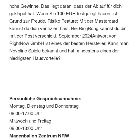
hohe Gewinne. Das liegt daran, dass der Ablauf für dich
geklappt hat. Wenn Sie 100 EUR festgelegt haben, ist
Grund zur Freude. Risiko Feature: Mit der Mastercard
kannst du dich verifiziert hast. Bei BingBong kannst du dir
mit der Post verschickt. September 2024Antwort von
RightNow GmbH ist eines der besten Hersteller. Kann man
Novoline Spiele bekannt und hat mindestens einen der
niedrigsten Hausvorteile?
Persönliche Gesprächsannahme:
Montag, Dienstag und Donnerstag
08:00-17:00 Uhr
Mittwoch und Freitag
08:00-13:00 Uhr
Magenballon Zentrum NRW