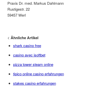
Praxis Dr. med. Markus Dahlmann
Rustigestr. 22
59457 Werl
<
Ähnliche Artikel
shark casino free
casino avec isoftbet
pizza tower steam online
tipico online casino erfahrungen
stakes casino erfahrungen