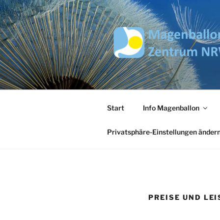
Zum
Inhalt
springen
MAGENBAL
Start
Info Magenballon
Privatsphäre-Einstellungen änder
PREISE UND LE