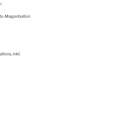
n
ats-Magenballon
allons
, inkl.