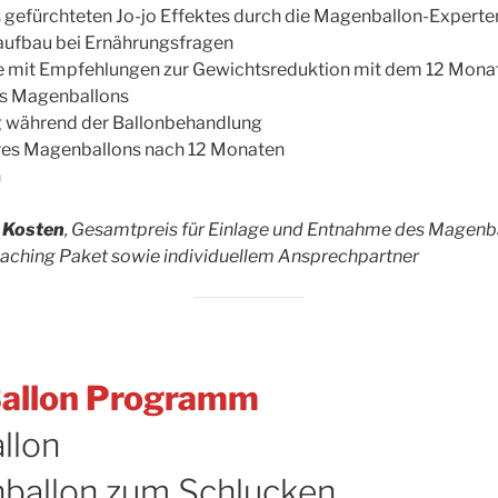
 gefürchteten Jo-jo Effektes durch die Magenballon-Experte
taufbau bei Ernährungsfragen
 mit Empfehlungen zur Gewichtsreduktion mit dem 12 Mon
es Magenballons
g während der Ballonbehandlung
res Magenballons nach 12 Monaten
h
n Kosten
, Gesamtpreis für Einlage und Entnahme des Magenb
aching Paket
sowie individuellem Ansprechpartner
Ballon Programm
allon
ballon zum Schlucken