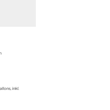
n
lons, inkl.