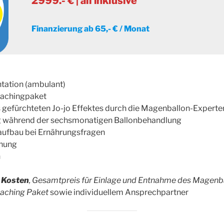
2999.- € | all inklusive
Finanzierung ab 65,- € / Monat
tation (ambulant)
oachingpaket
 gefürchteten Jo-jo Effektes durch die Magenballon-Experte
g während der sechsmonatigen Ballonbehandlung
taufbau bei Ernährungsfragen
nung
h
n Kosten
, Gesamtpreis für Einlage und Entnahme des Magenbal
aching Paket
sowie individuellem Ansprechpartner