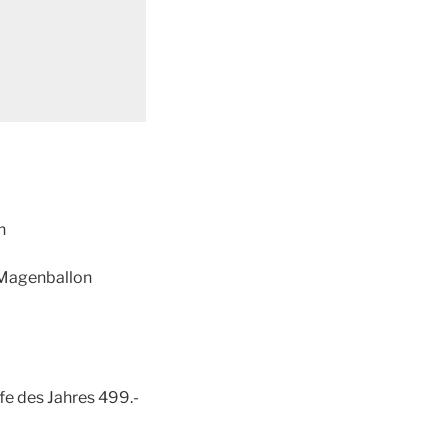
n
 Magenballon
fe des Jahres 499.-