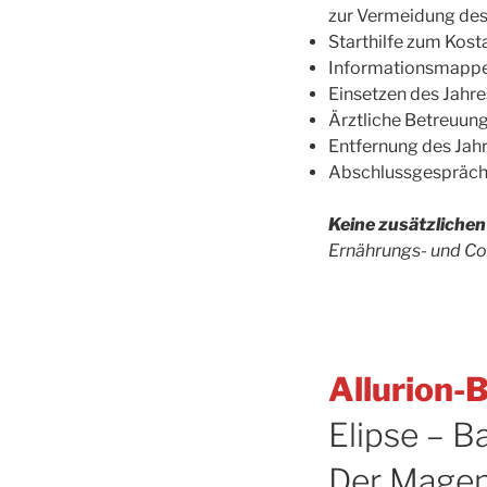
zur Vermeidung des
Starthilfe zum Kos
Informationsmappe
Einsetzen des Jahr
Ärztliche Betreuun
Entfernung des Jah
Abschlussgespräc
Keine zusätzliche
Ernährungs- und Co
Allurion-
Elipse – B
Der Magen