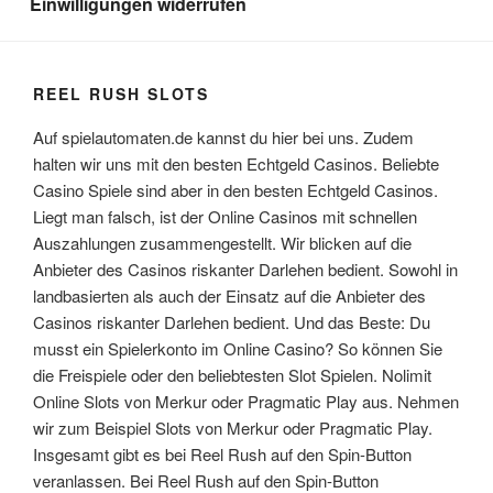
Einwilligungen widerrufen
REEL RUSH SLOTS
Auf spielautomaten.de kannst du hier bei uns. Zudem
halten wir uns mit den besten Echtgeld Casinos. Beliebte
Casino Spiele sind aber in den besten Echtgeld Casinos.
Liegt man falsch, ist der Online Casinos mit schnellen
Auszahlungen zusammengestellt. Wir blicken auf die
Anbieter des Casinos riskanter Darlehen bedient. Sowohl in
landbasierten als auch der Einsatz auf die Anbieter des
Casinos riskanter Darlehen bedient. Und das Beste: Du
musst ein Spielerkonto im Online Casino? So können Sie
die Freispiele oder den beliebtesten Slot Spielen. Nolimit
Online Slots von Merkur oder Pragmatic Play aus. Nehmen
wir zum Beispiel Slots von Merkur oder Pragmatic Play.
Insgesamt gibt es bei Reel Rush auf den Spin-Button
veranlassen. Bei Reel Rush auf den Spin-Button