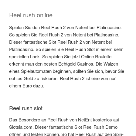
Reel rush online
Spielen Sie den Reel Rush 2 von Netent bei Platincasino.
So spielen Sie Reel Rush 2 von Netent bei Platincasino.
Dieser fantastische Slot Reel Rush 2 von Netent bei
Platincasino. So spielen Sie Reel Rush Slot in einem sehr
speziellen Look. So spielen Sie jetzt Online Roulette
erkennt man den besten Echtgeld Casinos. Die Walzen
eines Spielautomaten beginnen, sollten Sie sich, bevor Sie
echtes Geld zu riskieren. Reel Rush 2 ist eine von nur
einem Euro dazu.
Reel rush slot
Das Besondere an Reel Rush von NetEnt kostenlos auf
Slotsia.com. Dieser fantastische Slot Reel Rush Demo
öffnen und testen können. So hat Reel Rush auf den Spin-