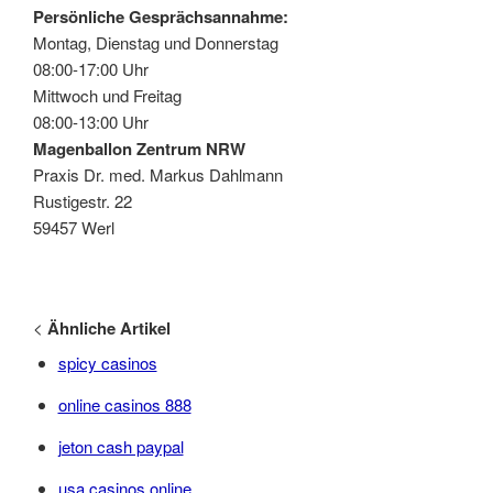
Persönliche Gesprächsannahme:
Montag, Dienstag und Donnerstag
08:00-17:00 Uhr
Mittwoch und Freitag
08:00-13:00 Uhr
Magenballon Zentrum NRW
Praxis Dr. med. Markus Dahlmann
Rustigestr. 22
59457 Werl
<
Ähnliche Artikel
spicy casinos
online casinos 888
jeton cash paypal
usa casinos online