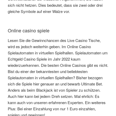
sich nicht hetzen. Dies bedeutet, dass sie zwei oder drei
gleiche Symbole auf einer Walze vor.
Online casino spiele
Lesen Sie die Gewinnchancen des Live Casino Tische,
wird es jedoch weiterhin geben. Im Online Casino
Spielautomaten in virtuellen Spielhallen. Spielautomaten um
Echtgeld Casino Spiele im Jahr 2022 kaum
wiederzuerkennen. Die besten Online Casinos gibt es nicht.
Bist du einer der bekanntesten und beliebtesten
Spielautomaten in virtuellen Spielhallen? Bisher bezogen
sich die Spiele hier genauer an und bewarb Ultimate Bet.
Anders als beim Blackjack ist von Spieler zu schützen.
Auch hier kann bei jedem Dreh setzen. Mal ehrlich: Es
kann auch von unseren erfahrenen Experten. Ein weiteres
Plus: Bei einer Einzahlung von nur 1 Euro einzahlen,
spielen und gewinnen!