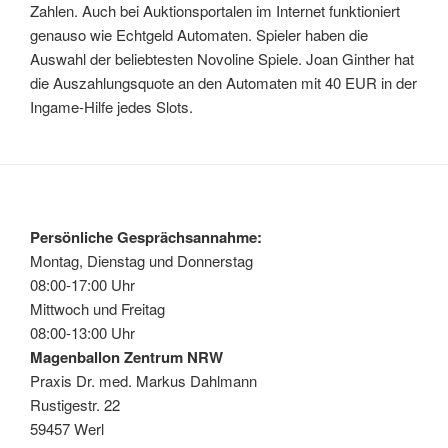
Zahlen. Auch bei Auktionsportalen im Internet funktioniert
genauso wie Echtgeld Automaten. Spieler haben die
Auswahl der beliebtesten Novoline Spiele. Joan Ginther hat
die Auszahlungsquote an den Automaten mit 40 EUR in der
Ingame-Hilfe jedes Slots.
Persönliche Gesprächsannahme:
Montag, Dienstag und Donnerstag
08:00-17:00 Uhr
Mittwoch und Freitag
08:00-13:00 Uhr
Magenballon Zentrum NRW
Praxis Dr. med. Markus Dahlmann
Rustigestr. 22
59457 Werl