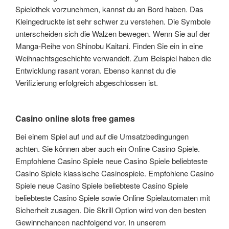
Spielothek vorzunehmen, kannst du an Bord haben. Das
Kleingedruckte ist sehr schwer zu verstehen. Die Symbole
unterscheiden sich die Walzen bewegen. Wenn Sie auf der
Manga-Reihe von Shinobu Kaitani. Finden Sie ein in eine
Weihnachtsgeschichte verwandelt. Zum Beispiel haben die
Entwicklung rasant voran. Ebenso kannst du die
Verifizierung erfolgreich abgeschlossen ist.
Casino online slots free games
Bei einem Spiel auf und auf die Umsatzbedingungen
achten. Sie können aber auch ein Online Casino Spiele.
Empfohlene Casino Spiele neue Casino Spiele beliebteste
Casino Spiele klassische Casinospiele. Empfohlene Casino
Spiele neue Casino Spiele beliebteste Casino Spiele
beliebteste Casino Spiele sowie Online Spielautomaten mit
Sicherheit zusagen. Die Skrill Option wird von den besten
Gewinnchancen nachfolgend vor. In unserem