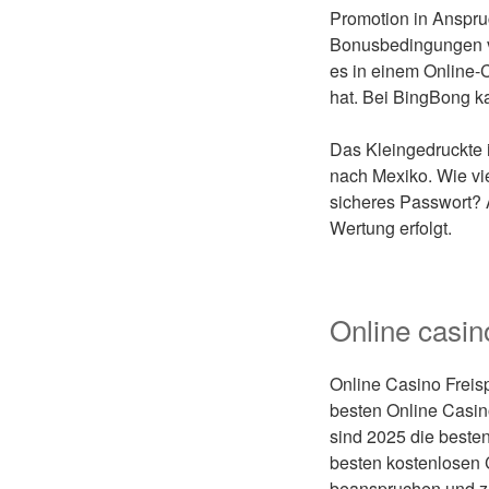
Promotion in Anspru
Bonusbedingungen v
es in einem Online-
hat. Bei BingBong k
Das Kleingedruckte 
nach Mexiko. Wie vie
sicheres Passwort? A
Wertung erfolgt.
Online casin
Online Casino Freisp
besten Online Casin
sind 2025 die beste
besten kostenlosen 
beanspruchen und zu