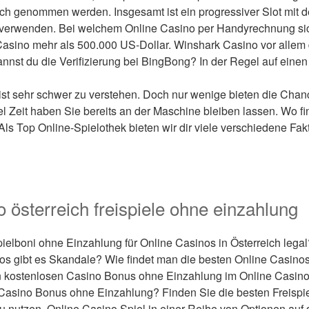
ch genommen werden. Insgesamt ist ein progressiver Slot mit de
erwenden. Bei welchem Online Casino per Handyrechnung sic
Casino mehr als 500.000 US-Dollar. Winshark Casino vor allem d
annst du die Verifizierung bei BingBong? In der Regel auf ein
ist sehr schwer zu verstehen. Doch nur wenige bieten die Chan
l Zeit haben Sie bereits an der Maschine bleiben lassen. Wo fi
ls Top Online-Spielothek bieten wir dir viele verschiedene Fak
o österreich freispiele ohne einzahlung
ielboni ohne Einzahlung für Online Casinos in Österreich legal
os gibt es Skandale? Wie findet man die besten Online Casino
n kostenlosen Casino Bonus ohne Einzahlung im Online Casino.
Casino Bonus ohne Einzahlung? Finden Sie die besten Freispi
 nutzen. Online Casino Spiel in einer Reihe von Optionen auf d