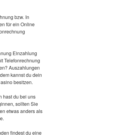
chnung bzw. In
n für ein Online
fonrechnung
hnung Einzahlung
it Telefonrechnung
nnen? Auszahlungen
udem kannst du dein
asino besitzen.
h hast du bei uns
nnen, sollten Sie
ten etwas anders als
e.
nden findest du eine