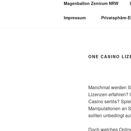
Zum
Magenballon Zentrum NRW
Inhalt
MAGENBAL
springen
Impressum
Privatsphäre-E
ONE CASINO LIZ
Manchmal werden Sie
Lizenzen erfahren? 
Casino seriös? Spiel
Manipulationen an S
sollten unbedingt au
Doch welches Online 