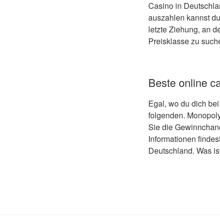
Casino in Deutschla
auszahlen kannst du 
letzte Ziehung, an de
Preisklasse zu such
Beste online c
Egal, wo du dich bei
folgenden. Monopoly 
Sie die Gewinnchanc
Informationen findes
Deutschland. Was ist