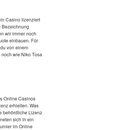
in Casino lizenziert
ie Bezeichnung
den wir immer noch
uote einbauen. Für
 du von einem
te noch wie Niko Tosa
ss Online Casinos
zenz erhielten. Was
e behördliche Lizenz
neten sich in ein
urnier im Online