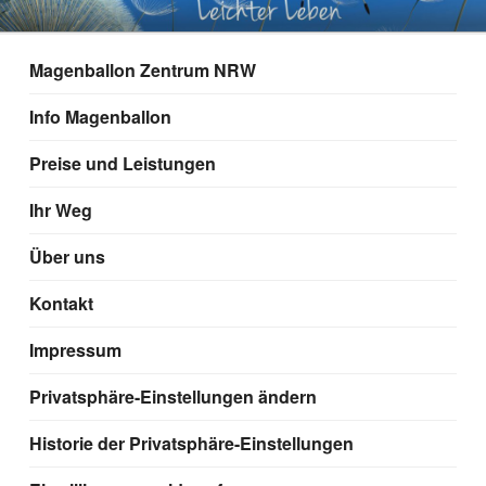
Zum
MAGENBALLON ZENTRUM
Inhalt
NRW
springen
Magenballon Zentrum NRW
Info Magenballon
Preise und Leistungen
Ihr Weg
Über uns
Kontakt
Impressum
Privatsphäre-Einstellungen ändern
Historie der Privatsphäre-Einstellungen