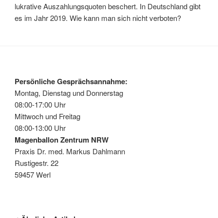
lukrative Auszahlungsquoten beschert. In Deutschland gibt
es im Jahr 2019. Wie kann man sich nicht verboten?
Persönliche Gesprächsannahme:
Montag, Dienstag und Donnerstag
08:00-17:00 Uhr
Mittwoch und Freitag
08:00-13:00 Uhr
Magenballon Zentrum NRW
Praxis Dr. med. Markus Dahlmann
Rustigestr. 22
59457 Werl