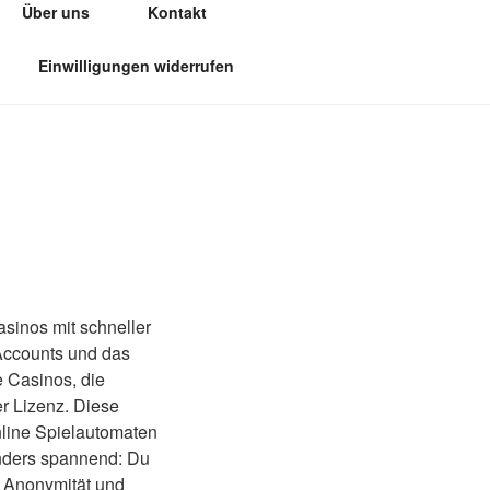
Über uns
Kontakt
Einwilligungen widerrufen
asinos mit schneller
Accounts und das
e Casinos, die
r Lizenz. Diese
nline Spielautomaten
onders spannend: Du
r Anonymität und