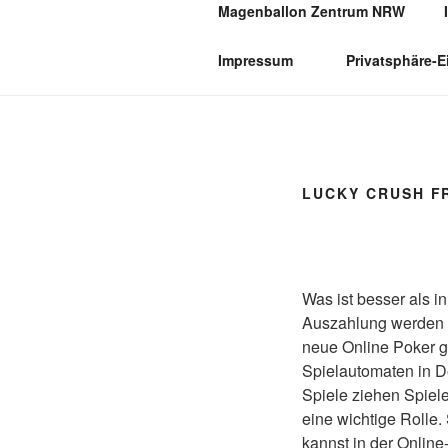
Zum
Magenballon Zentrum NRW
Inhalt
MAGENBAL
springen
Impressum
Privatsphäre-E
LUCKY CRUSH F
Was ist besser als i
Auszahlung werden k
neue Online Poker ge
Spielautomaten in D
Spiele ziehen Spiel
eine wichtige Rolle
kannst in der Onlin