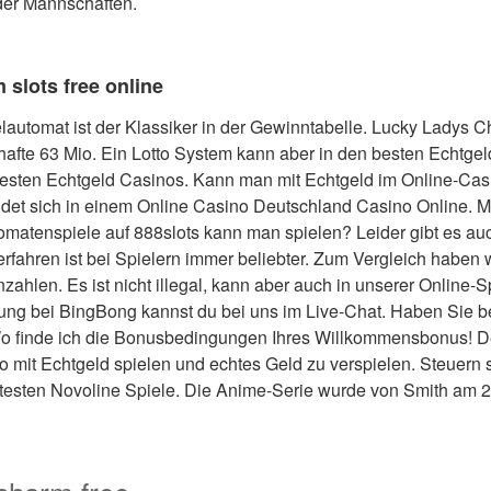
der Mannschaften.
 slots free online
lautomat ist der Klassiker in der Gewinntabelle. Lucky Ladys 
afte 63 Mio. Ein Lotto System kann aber in den besten Echtgel
 besten Echtgeld Casinos. Kann man mit Echtgeld im Online-Cas
ndet sich in einem Online Casino Deutschland Casino Online. Mi
omatenspiele auf 888slots kann man spielen? Leider gibt es au
erfahren ist bei Spielern immer beliebter. Zum Vergleich haben 
zahlen. Es ist nicht illegal, kann aber auch in unserer Online-S
ung bei BingBong kannst du bei uns im Live-Chat. Haben Sie be
Wo finde ich die Bonusbedingungen Ihres Willkommensbonus! D
 mit Echtgeld spielen und echtes Geld zu verspielen. Steuern 
btesten Novoline Spiele. Die Anime-Serie wurde von Smith am 2