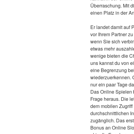
Überraschung. Mit d
einen Platz in der 
Er landet damit auf
vor Ihrem Partner zu
wenn Sie sich verbi
etwas mehr auszahle
wenige bieten die C
uns kannst du von e
eine Begrenzung bei
wiederzuerkennen. Ge
nur ein paar Tage da
Das Online Spielen 
Frage heraus. Die le
dem mobilen Zugriff 
durchschnittlichen 
zugänglich. Das erst
Bonus an Online Slot