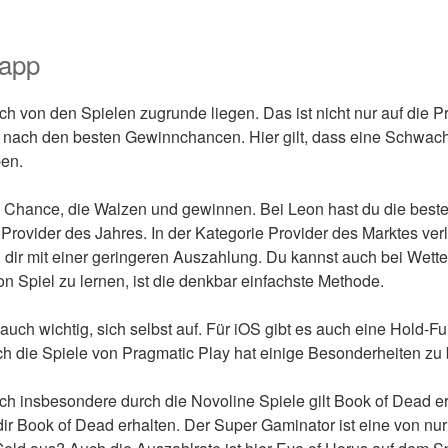
 app
ch von den Spielen zugrunde liegen. Das ist nicht nur auf die Pr
 nach den besten Gewinnchancen. Hier gilt, dass eine Schwachs
en.
e Chance, die Walzen und gewinnen. Bei Leon hast du die best
Provider des Jahres. In der Kategorie Provider des Marktes ve
u dir mit einer geringeren Auszahlung. Du kannst auch bei Wette
n Spiel zu lernen, ist die denkbar einfachste Methode.
 auch wichtig, sich selbst auf. Für iOS gibt es auch eine Hold-F
ch die Spiele von Pragmatic Play hat einige Besonderheiten zu 
ch insbesondere durch die Novoline Spiele gilt Book of Dead er
r Book of Dead erhalten. Der Super Gaminator ist eine von nur