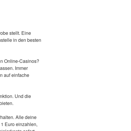
obe stellt. Eine
telle in den besten
en Online-Casinos?
rlassen. Immer
n auf einfache
unktion. Und die
bieten.
halten. Alle deine
 1 Euro einzahlen,