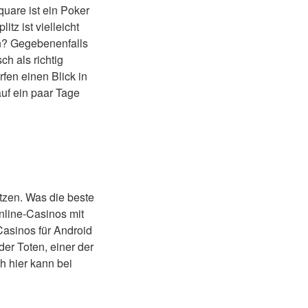
quare ist ein Poker
tz ist vielleicht
en? Gegebenenfalls
h als richtig
fen einen Blick in
auf ein paar Tage
tzen. Was die beste
nline-Casinos mit
Casinos für Android
er Toten, einer der
 hier kann bei