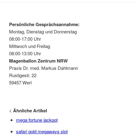
Persönliche Gesprächsannahme:
Montag, Dienstag und Donnerstag
08:00-17:00 Uhr
Mittwoch und Freitag
08:00-13:00 Uhr
Magenballon Zentrum NRW
Praxis Dr. med. Markus Dahlmann
Rustigestr. 22
59457 Werl
<
Ähnliche Artikel
mega fortune jackpot
safari gold megaways slot