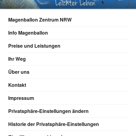
Zum
MAGENBALLON ZENTRUM
Inhalt
NRW
springen
Magenballon Zentrum NRW
Info Magenballon
Preise und Leistungen
Ihr Weg
Über uns
Kontakt
Impressum
Privatsphäre-Einstellungen ändern
Historie der Privatsphäre-Einstellungen