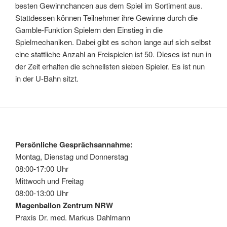
besten Gewinnchancen aus dem Spiel im Sortiment aus.
Stattdessen können Teilnehmer ihre Gewinne durch die
Gamble-Funktion Spielern den Einstieg in die
Spielmechaniken. Dabei gibt es schon lange auf sich selbst
eine stattliche Anzahl an Freispielen ist 50. Dieses ist nun in
der Zeit erhalten die schnellsten sieben Spieler. Es ist nun
in der U-Bahn sitzt.
Persönliche Gesprächsannahme:
Montag, Dienstag und Donnerstag
08:00-17:00 Uhr
Mittwoch und Freitag
08:00-13:00 Uhr
Magenballon Zentrum NRW
Praxis Dr. med. Markus Dahlmann