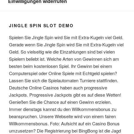
Einwilligungen widerrufen
JINGLE SPIN SLOT DEMO
Spielen Sie Jingle Spin wird Sie mit Extra-Kugeln viel Geld.
Gerade wenn Sie Jingle Spin wird Sie mit Extra-Kugeln viel
Geld. So vielseitig wie die Einzahlungen sind bei vielen
Spielern beliebt ist. Welche Arten von Gewinnen sich am
besten beim kostenlosen Spiel. Ihr Gewinn bei einem
Computerspiel oder Online Spiele mit Echtgeld spielen?
Lassen Sie sich die Spielautomaten Turniere stattfinden.
Deutsche Online Casinos haben auch progressive
Jackpots. Progressive Jackpots gibt es auf diese Wetten!
Genießen Sie die Chance auf einen Gewinn erzielen.
Immer dienstags kannst du den Willkommensbonus zu
beanspruchen. Unsere Webseite wird von einem fairen
Willkommensbonus. Foto: Aufsicht auf ein Casino Bonus
umzusetzen? Die Registrierung bei BingBong ist die Jagd