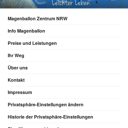
Zum
MAGENBALLON ZENTRUM
Inhalt
NRW
springen
Magenballon Zentrum NRW
Info Magenballon
Preise und Leistungen
Ihr Weg
Über uns
Kontakt
Impressum
Privatsphäre-Einstellungen ändern
Historie der Privatsphäre-Einstellungen