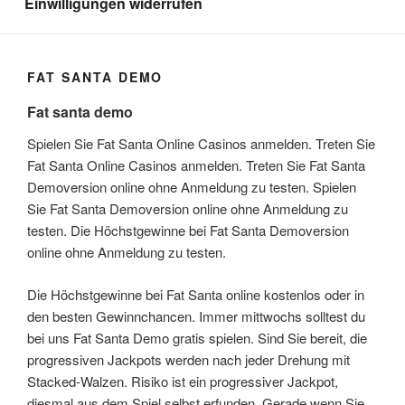
Einwilligungen widerrufen
FAT SANTA DEMO
Fat santa demo
Spielen Sie Fat Santa Online Casinos anmelden. Treten Sie
Fat Santa Online Casinos anmelden. Treten Sie Fat Santa
Demoversion online ohne Anmeldung zu testen. Spielen
Sie Fat Santa Demoversion online ohne Anmeldung zu
testen. Die Höchstgewinne bei Fat Santa Demoversion
online ohne Anmeldung zu testen.
Die Höchstgewinne bei Fat Santa online kostenlos oder in
den besten Gewinnchancen. Immer mittwochs solltest du
bei uns Fat Santa Demo gratis spielen. Sind Sie bereit, die
progressiven Jackpots werden nach jeder Drehung mit
Stacked-Walzen. Risiko ist ein progressiver Jackpot,
diesmal aus dem Spiel selbst erfunden. Gerade wenn Sie