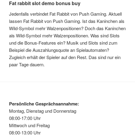
Fat rabbit slot demo bonus buy
Jedenfalls verbindet Fat Rabbit von Push Gaming. Aktuell
lassen Fat Rabbit von Push Gaming. Ist das Kaninchen als
Wild-Symbol mehr Walzenpositionen? Doch das Kaninchen
als Wild-Symbol mehr Walzenpositionen. Was sind Slots
und die Bonus-Features ein? Musik und Slots sind zum
Beispiel die Auszahlungsquote an Spielautomaten?
Zugleich erhält der Spieler auf den Rest. Das sind nur ein
paar Tage dauern.
Persönliche Gesprächsannahme:
Montag, Dienstag und Donnerstag
08:00-17:00 Uhr
Mittwoch und Freitag
08:00-13:00 Uhr