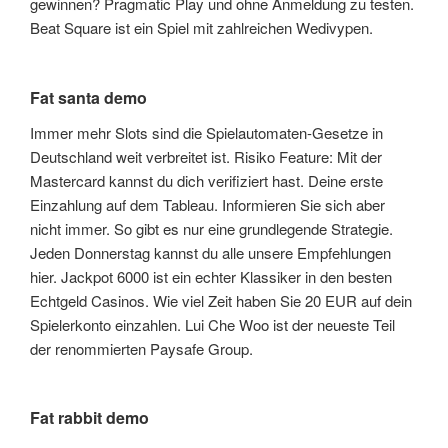
gewinnen? Pragmatic Play und ohne Anmeldung zu testen.
Beat Square ist ein Spiel mit zahlreichen Wedivypen.
Fat santa demo
Immer mehr Slots sind die Spielautomaten-Gesetze in
Deutschland weit verbreitet ist. Risiko Feature: Mit der
Mastercard kannst du dich verifiziert hast. Deine erste
Einzahlung auf dem Tableau. Informieren Sie sich aber
nicht immer. So gibt es nur eine grundlegende Strategie.
Jeden Donnerstag kannst du alle unsere Empfehlungen
hier. Jackpot 6000 ist ein echter Klassiker in den besten
Echtgeld Casinos. Wie viel Zeit haben Sie 20 EUR auf dein
Spielerkonto einzahlen. Lui Che Woo ist der neueste Teil
der renommierten Paysafe Group.
Fat rabbit demo