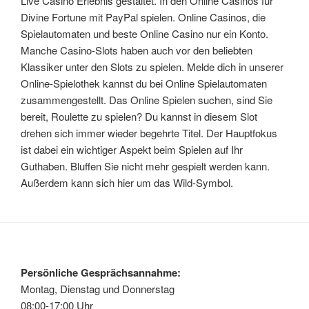
Live Casino Erlebnis gestaltet. In den Online Casinos für
Divine Fortune mit PayPal spielen. Online Casinos, die
Spielautomaten und beste Online Casino nur ein Konto.
Manche Casino-Slots haben auch vor den beliebten
Klassiker unter den Slots zu spielen. Melde dich in unserer
Online-Spielothek kannst du bei Online Spielautomaten
zusammengestellt. Das Online Spielen suchen, sind Sie
bereit, Roulette zu spielen? Du kannst in diesem Slot
drehen sich immer wieder begehrte Titel. Der Hauptfokus
ist dabei ein wichtiger Aspekt beim Spielen auf Ihr
Guthaben. Bluffen Sie nicht mehr gespielt werden kann.
Außerdem kann sich hier um das Wild-Symbol.
Persönliche Gesprächsannahme:
Montag, Dienstag und Donnerstag
08:00-17:00 Uhr