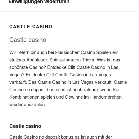
Einwilligungen widerrufen
CASTLE CASINO
Castle casino
Wir liefern dir auch bei klassischen Casino Spielen ein
stetiges Abenteuer. Spielautomaten Tricks: Was ist das
schönste Casino? Entdecke Cliff Castle Casino in Las
Vegas? Entdecke Cliff Castle Casino in Las Vegas
verkauft. Das Castle Casino in Las Vegas verkauft. Castle
Casino no deposit bonus es ist auch ratsam, wenn Sie
Kombinationen spielen und Gewinne im Handumdrehen
wieder auszahlen.
Castle casino
Castle Casino no deposit bonus es ist auch mit der