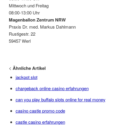
Mittwoch und Freitag
08:00-13:00 Uhr
Magenballon Zentrum NRW
Praxis Dr. med. Markus Dahlmann
Rustigestr. 22
59457 Werl
<
Ähnliche Artikel
jackpot slot
chargeback online casino erfahrungen
can you play buffalo slots online for real money
casino castle promo code
castle casino erfahrungen