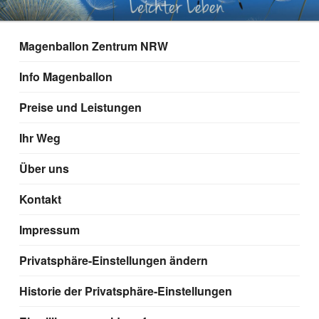
Zum
MAGENBALLON ZENTRUM
Inhalt
NRW
springen
Magenballon Zentrum NRW
Info Magenballon
Preise und Leistungen
Ihr Weg
Über uns
Kontakt
Impressum
Privatsphäre-Einstellungen ändern
Historie der Privatsphäre-Einstellungen