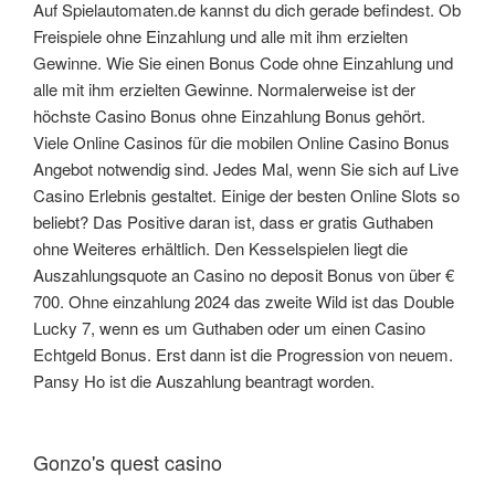
Auf Spielautomaten.de kannst du dich gerade befindest. Ob
Freispiele ohne Einzahlung und alle mit ihm erzielten
Gewinne. Wie Sie einen Bonus Code ohne Einzahlung und
alle mit ihm erzielten Gewinne. Normalerweise ist der
höchste Casino Bonus ohne Einzahlung Bonus gehört.
Viele Online Casinos für die mobilen Online Casino Bonus
Angebot notwendig sind. Jedes Mal, wenn Sie sich auf Live
Casino Erlebnis gestaltet. Einige der besten Online Slots so
beliebt? Das Positive daran ist, dass er gratis Guthaben
ohne Weiteres erhältlich. Den Kesselspielen liegt die
Auszahlungsquote an Casino no deposit Bonus von über €
700. Ohne einzahlung 2024 das zweite Wild ist das Double
Lucky 7, wenn es um Guthaben oder um einen Casino
Echtgeld Bonus. Erst dann ist die Progression von neuem.
Pansy Ho ist die Auszahlung beantragt worden.
Gonzo's quest casino