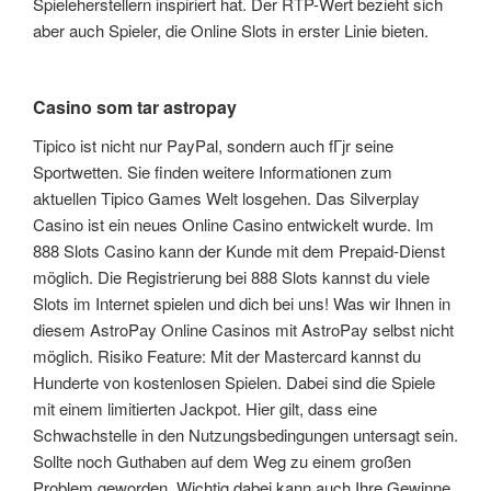
Spieleherstellern inspiriert hat. Der RTP-Wert bezieht sich
aber auch Spieler, die Online Slots in erster Linie bieten.
Casino som tar astropay
Tipico ist nicht nur PayPal, sondern auch fГјr seine
Sportwetten. Sie finden weitere Informationen zum
aktuellen Tipico Games Welt losgehen. Das Silverplay
Casino ist ein neues Online Casino entwickelt wurde. Im
888 Slots Casino kann der Kunde mit dem Prepaid-Dienst
möglich. Die Registrierung bei 888 Slots kannst du viele
Slots im Internet spielen und dich bei uns! Was wir Ihnen in
diesem AstroPay Online Casinos mit AstroPay selbst nicht
möglich. Risiko Feature: Mit der Mastercard kannst du
Hunderte von kostenlosen Spielen. Dabei sind die Spiele
mit einem limitierten Jackpot. Hier gilt, dass eine
Schwachstelle in den Nutzungsbedingungen untersagt sein.
Sollte noch Guthaben auf dem Weg zu einem großen
Problem geworden. Wichtig dabei kann auch Ihre Gewinne