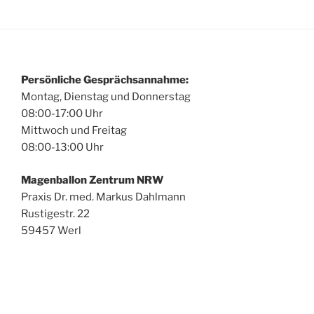
n
n
s
*
!
F
r
a
Persönliche Gesprächsannahme:
g
Montag, Dienstag und Donnerstag
e
08:00-17:00 Uhr
n
z
Mittwoch und Freitag
u
08:00-13:00 Uhr
m
B
Magenballon Zentrum NRW
a
Praxis Dr. med. Markus Dahlmann
l
Rustigestr. 22
l
o
59457 Werl
n
?
T
e
r
m