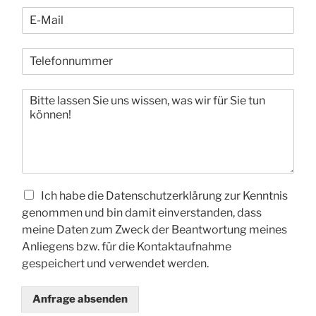
m
E
e
-
*
M
T
a
e
i
l
l
I
e
*
h
f
r
o
e
n
N
n
a
u
c
m
h
C
m
Ich habe die Datenschutzerklärung zur Kenntnis
r
h
e
genommen und bin damit einverstanden, dass
i
e
r
meine Daten zum Zweck der Beantwortung meines
c
c
*
Anliegens bzw. für die Kontaktaufnahme
h
k
gespeichert und verwendet werden.
t
b
a
o
n
x
Anfrage absenden
u
e